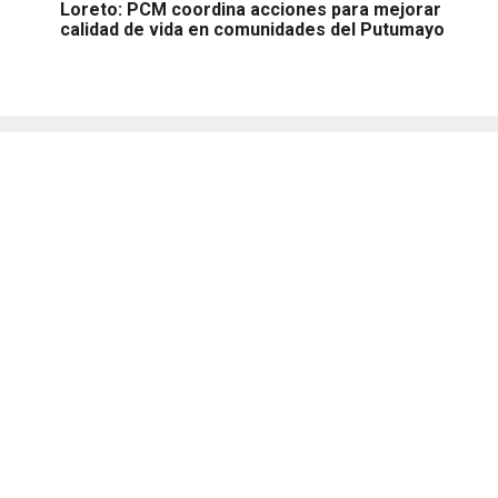
Loreto: PCM coordina acciones para mejorar
calidad de vida en comunidades del Putumayo
Suscríbete |
Términos y condiciones |
Políticas y
Estándares
Contáctanos:
proyectos.especiales@glr.pe
Copyright© Grupo La República
Todos los derechos reservados