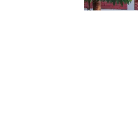
Solo el 19%
Protección social y trabajo infan
En el eje de protección social, si bien el 58
incorpora propuestas relacionadas con la cre
Además,
el trabajo infantil es abordado úni
cobertura del programa Contigo
. Estas cifra
de niñas, niños y adolescentes en situación 