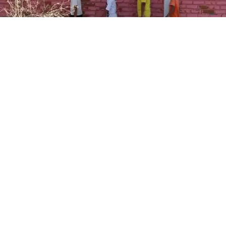
 de los planes aborda la infraestructura para proteger a niños y a
til con baja presencia
% de los planes menciona acciones vinculadas a la niñez e
ación o fortalecimiento de un sistema nacional de cuidad
camente por el 19% de los planes analizados, mientras qu
s reflejan una limitada incorporación de medidas orientada
de mayor vulnerabilidad.