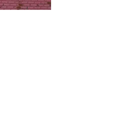
dolescentes.
n situación de pobreza monetaria, solo el 27%
os.
e apenas el 14% menciona la ampliación de la
s a fortalecer la protección social integral