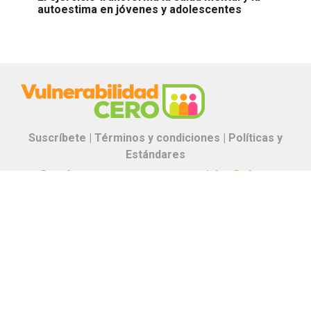
autoestima en jóvenes y adolescentes
Suscríbete |
Términos y condiciones |
Políticas y
Estándares
Contáctanos:
proyectos.especiales@glr.pe
Copyright© Grupo La República
Todos los derechos reservados