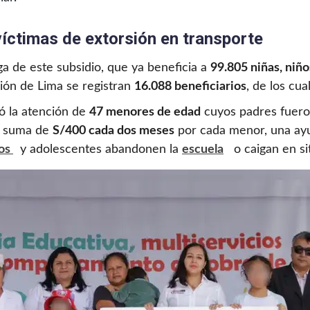
íctimas de extorsión en transporte
 de este subsidio, que ya beneficia a
99.805 niñas, niñ
gión de Lima se registran
16.088 beneficiarios
, de los cu
zó la atención de
47 menores de edad
cuyos padres fueron
na suma de
S/400 cada dos meses
por cada menor, una ayu
ños
y adolescentes abandonen la
escuela
o caigan en si