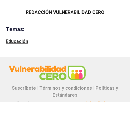
REDACCIÓN VULNERABILIDAD CERO
Temas:
Educación
Suscríbete |
Términos y condiciones |
Políticas y
Estándares
Contáctanos:
proyectos.especiales@glr.pe
Copyright© Grupo La República
Todos los derechos reservados