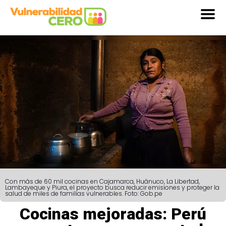
Con más de 60 mil cocinas en Cajamarca, Huánuco, La Libertad,
Lambayeque y Piura, el proyecto busca reducir emisiones y proteger la
salud de miles de familias vulnerables. Foto: Gob.pe
Cocinas mejoradas: Perú