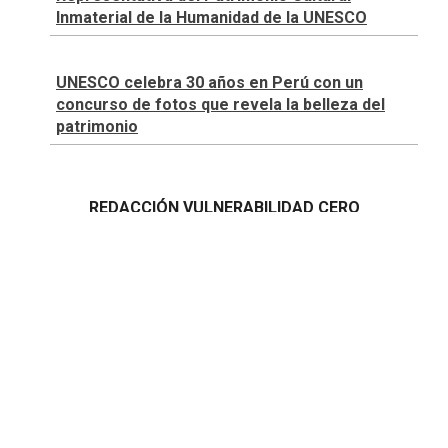
Inmaterial de la Humanidad de la UNESCO
UNESCO celebra 30 años en Perú con un
concurso de fotos que revela la belleza del
patrimonio
REDACCIÓN VULNERABILIDAD CERO
Suscríbete |
Términos y condiciones |
Políticas y
Estándares
Contáctanos:
proyectos.especiales@glr.pe