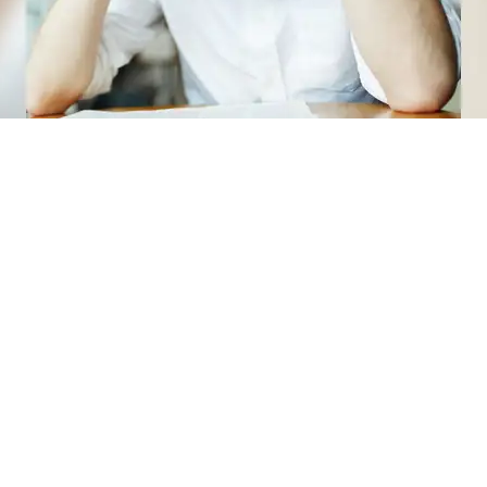
ede generar emociones intensas como el estrés, parte natural del
reconstrucción profesional.
ndial en acompañar a las personas y organizaciones en su
ás de 66 países alrededor del mundo. Desde 1993, LHH
 ejecutivos, profesionales, personal administrativo y op
ad laboral mejorando sus oportunidades de éxito profes
nza y reputación en servicios de outplacement, coaching 