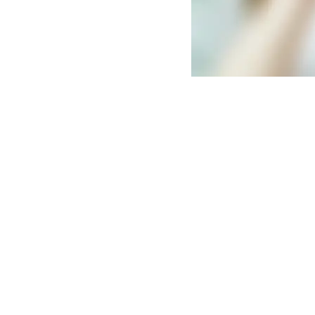
La transición laboral pu
Acerca de LHH Perú
LHH
es la empresa líder a nivel mu
transformación
con operaciones en m
asesorado a más de 65,000 gerentes,
outplacement, recolocación y movilid
satisfacción.
Es #1 en calidad, confia
team coaching
.