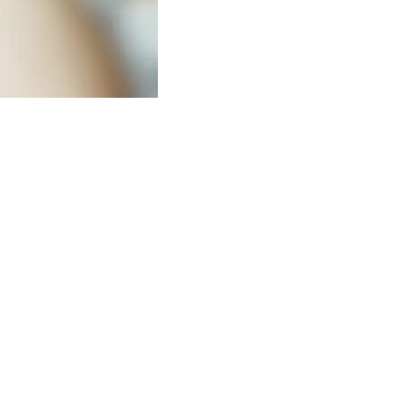
 proceso de adaptación y
s
procesos de cambio y
 DBM Perú es la #1 en el país y ha
erarios en sus procesos de
ional con muy altos niveles de
ejecutivo, desarrollo de liderazgo y