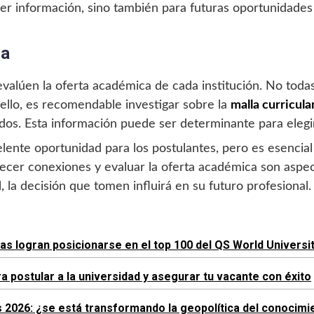
er información, sino también para futuras oportunidades
ca
valúen la oferta académica de cada institución. No todas
ello, es recomendable investigar sobre la
malla curricular
dos. Esta información puede ser determinante para elegi
celente oportunidad para los postulantes, pero es esenc
cer conexiones y evaluar la oferta académica son aspec
l, la decisión que tomen influirá en su futuro profesional.
as logran posicionarse en el top 100 del QS World Universi
 postular a la universidad y asegurar tu vacante con éxito
 2026: ¿se está transformando la geopolítica del conocimie