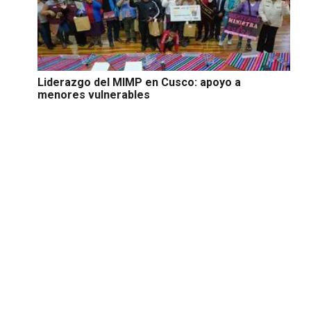
Liderazgo del MIMP en Cusco: apoyo a
menores vulnerables
Suscríbete |
Términos y condiciones |
Políticas y
Estándares
Contáctanos:
proyectos.especiales@glr.pe
Copyright© Grupo La República
Todos los derechos reservados