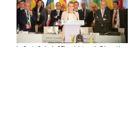
La Santa Sede, la OEI y ministros de Educación
de Iberoamérica debaten una estrategia
regional para fortalecer la educación como
herramienta de salud mental
Suscríbete |
Términos y condiciones |
Políticas y
Estándares
Contáctanos:
proyectos.especiales@glr.pe