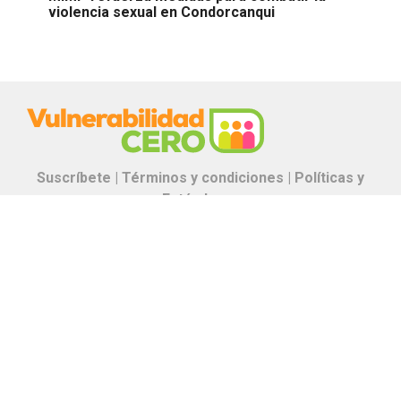
violencia sexual en Condorcanqui
Suscríbete |
Términos y condiciones |
Políticas y
Estándares
Contáctanos:
proyectos.especiales@glr.pe
Copyright© Grupo La República
Todos los derechos reservados