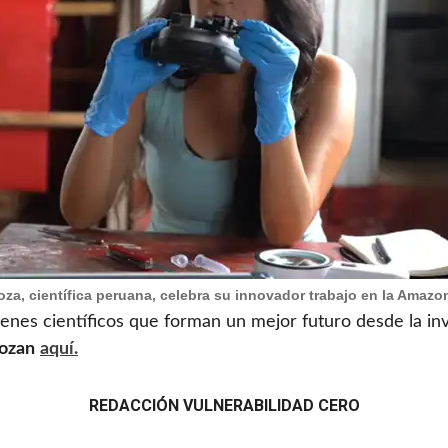
a, científica peruana, celebra su innovador trabajo en la Amazon
enes científicos que forman un mejor futuro desde la in
ozan
aquí.
REDACCIÓN VULNERABILIDAD CERO