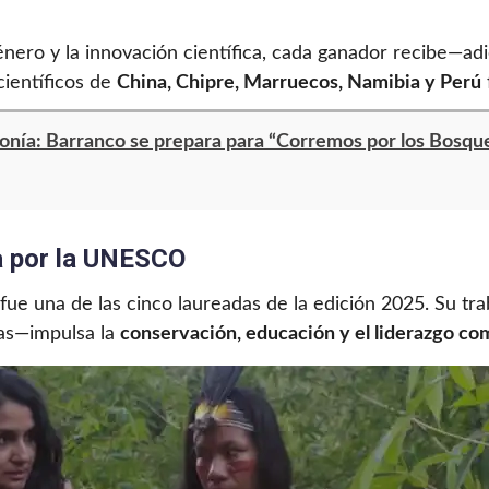
énero y la innovación científica, cada ganador recibe—a
científicos de
China, Chipre, Marruecos, Namibia y Perú
onía: Barranco se prepara para “Corremos por los Bosqu
a por la UNESCO
fue una de las cinco laureadas de la edición 2025. Su tra
nas—impulsa la
conservación, educación y el liderazgo co