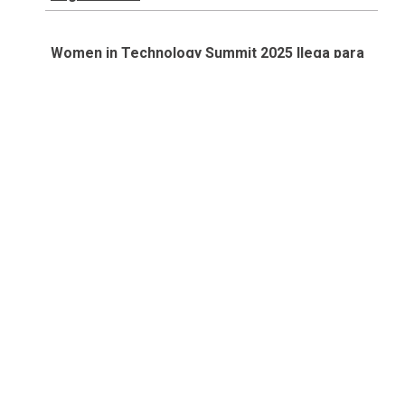
Women in Technology Summit 2025 llega para
transformar a niñas en líderes tecnológicas
REDACCIÓN VULNERABILIDAD CERO
Temas:
Educación
Suscríbete |
Términos y condiciones |
Políticas y
Estándares