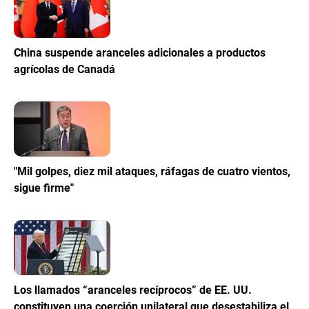
China suspende aranceles adicionales a productos
agrícolas de Canadá
"Mil golpes, diez mil ataques, ráfagas de cuatro vientos,
sigue firme"
Los llamados “aranceles recíprocos” de EE. UU.
constituyen una coerción unilateral que desestabiliza el