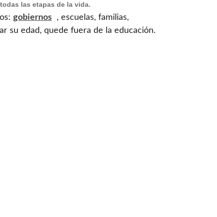
todas las etapas de la vida.
dos:
gobiernos
, escuelas, familias,
ar su edad, quede fuera de la educación.
, formar y capacitar a los
docentes
de
ar bibliotecas y brindar tutorías