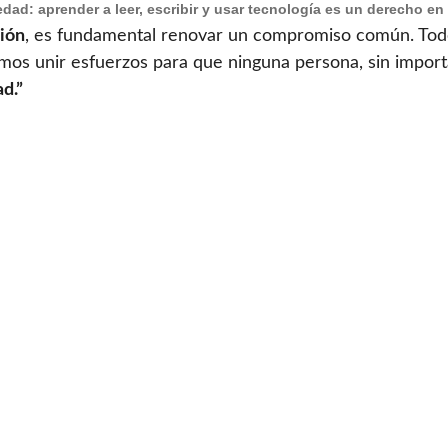
edad: aprender a leer, escribir y usar tecnología es un derecho en 
ción
, es fundamental renovar un compromiso común. To
mos unir esfuerzos para que ninguna persona, sin import
d.”
tenciones; es necesario implementar programas concretos
 fines pedagógicos, promover campañas de
lectura
, activ
debemos ampliar y mantener en el tiempo.