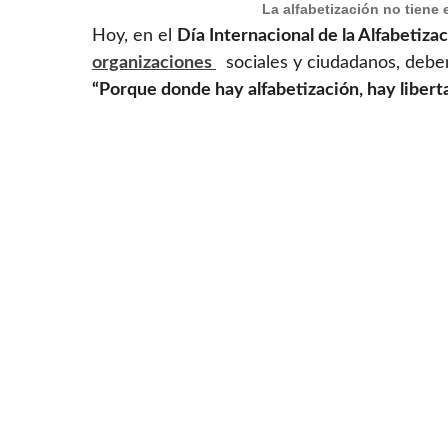
La alfabetización no tiene 
Hoy, en el
Día Internacional de la Alfabetiza
organizaciones
sociales y ciudadanos, debe
“Porque donde hay alfabetización, hay liberta
No alcanza con palabras bonitas o buenas in
manera continua, utilizar la tecnología con
personalizadas. Hay ejemplos exitosos que 